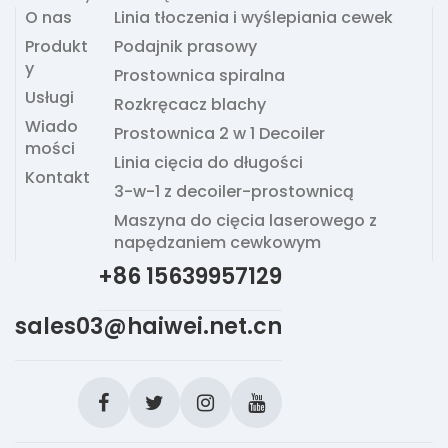
O nas
Linia tłoczenia i wyślepiania cewek
Produkt
Podajnik prasowy
y
Prostownica spiralna
Usługi
Rozkręcacz blachy
Wiado
Prostownica 2 w 1 Decoiler
mości
Linia cięcia do długości
Kontakt
3-w-1 z decoiler-prostownicą
Maszyna do cięcia laserowego z
napędzaniem cewkowym
+86 15639957129
sales03@haiwei.net.cn