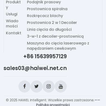
Produkt
Podajnik prasowy
y
Prostownica spiralna
Usługi
Rozkręcacz blachy
Wiado
Prostownica 2 w 1 Decoiler
mości
Linia cięcia do długości
Kontakt
3-w-1 z decoiler-prostownicą
Maszyna do cięcia laserowego z
napędzaniem cewkowym
+86 15639957129
sales03@haiwei.net.cn
© 2025 HAWEL Intelligent. Wszelkie prawa zastrzeżone.
——
Polityka prywatności