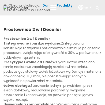
Obecna lokalizacja:
Dom
Produkty
en
Prostownica 2 W 1 Decoiler
Prostownica 2 w 1 Decoiler
Prostownica 2 w 1 Decoiler
Zintegrowane i bardzo wydajne:
Zintegrowana
konstrukcja rozwijania i poziomowania eliminuje połączenia
procesowe, zwiększając efektywność o 30% w porównaniu z
oddzielnym sprzętem.
Precyzyjne i wolne od śladów:
Hydrauliczne wrzeciono i
ramię naciskowe zapobiegają rozciekowi materiału,
podczas gdy stalowy wałek łożyskowy wyrównuje materiał z
dokładnością ±0,1 mm, nie pozostawiając żadnych
wgnieceń na powierzchni materiału.
Łatwa obsługa:
Sterowanie jednym przyciskiem przez
ekran dotykowy, regulowane parametry, wygodne
czyszczenie i konserwacja, co pozwala początkującym
szybko zacząć.
Uniwersalna kompatybilność:
Wspiera różne metalowe