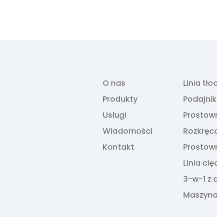
O nas
Linia tł
Produkty
Podajni
Usługi
Prostown
Wiadomości
Rozkręc
Kontakt
Prostown
Linia ci
3-w-1 z 
Maszyna