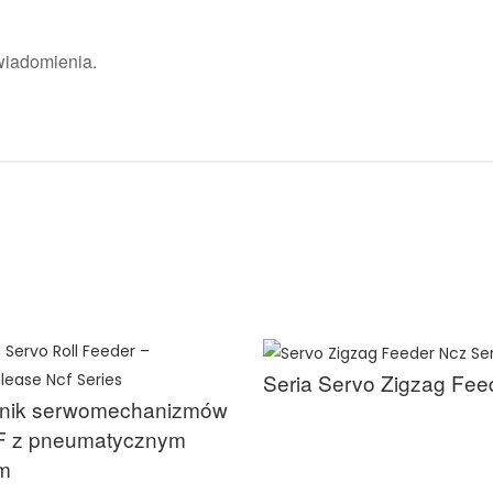
wiadomienia.
Seria Servo Zigzag Fee
jnik serwomechanizmów
CF z pneumatycznym
em