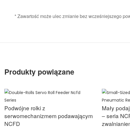
* Zawartość może ulec zmianie bez wcześniejszego po
Produkty powiązane
Podwójne rolki z
Mały poda
serwomechanizmem podawającym
– seria N
NCFD
zwalniani