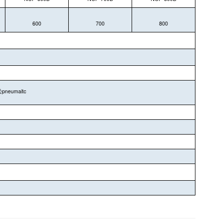
600
700
800
pneumaitc