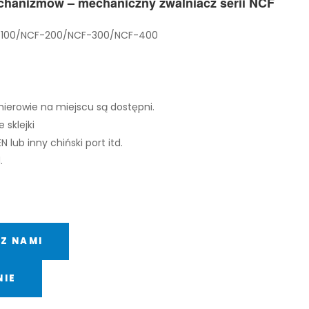
hanizmów – mechaniczny zwalniacz serii NCF
CF-100/NCF-200/NCF-300/NCF-400
ynierowie na miejscu są dostępni.
sklejki
lub inny chiński port itd.
.
Z NAMI
NIE