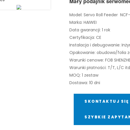
Mały podajnik serwomec
Model: Servo Roll Feeder N
Marka: HAIWEI
Data gwarancji: 1 rok
Certyfikacja: CE
Instalacja i debugowanie: Inż
Opakowanie: obudowa/folia ze 
Warunki cenowe: FOB SHENZHEN 
Warunki płatności: T/T, L/C itd
MOQ: 1 zestaw
Dostawa: 10 dni
SKONTAKTUJ SIĘ 
SZYBKIE ZAPYTA