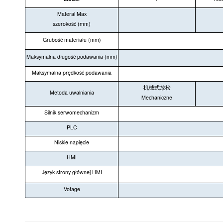
Materal Max
szerokość (mm)
Grubość materiału (mm)
Maksymalna długość podawania (mm)
Maksymalna prędkość podawania
机械式放松
Metoda uwalniania
Mechaniczne
Silnik serwomechanizm
PLC
Niskie napięcie
HMI
Język strony głównej HMI
Votage