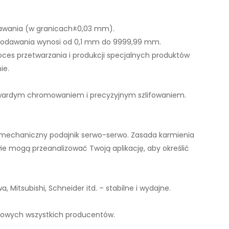
odawania (w granicach±0,03 mm).
i podawania wynosi od 0,1 mm do 9999,99 mm.
oces przetwarzania i produkcji specjalnych produktów
ie.
z twardym chromowaniem i precyzyjnym szlifowaniem.
 i mechaniczny podajnik serwo-serwo. Zasada karmienia
wie mogą przeanalizować Twoją aplikację, aby określić
itsubishi, Schneider itd. – stabilne i wydajne.
wkowych wszystkich producentów.