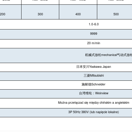
200
300
400
500
1.0-6.0
9999
20 m/min
机械式放
松mechanica
l气动式放
松
日本安川
Yaskawa Japan
三菱
Mitsubishi
施耐德
Schneider
台湾维纶：
Weinview
Można przełączać się między chińskim a angielskim
3P 50Hz 380V (lub napięcie lokalne)