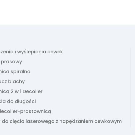
oczenia i wyślepiania cewek
k prasowy
ica spiralna
acz blachy
ica 2 w 1 Decoiler
ęcia do długości
decoiler-prostownicą
 do cięcia laserowego z napędzaniem cewkowym