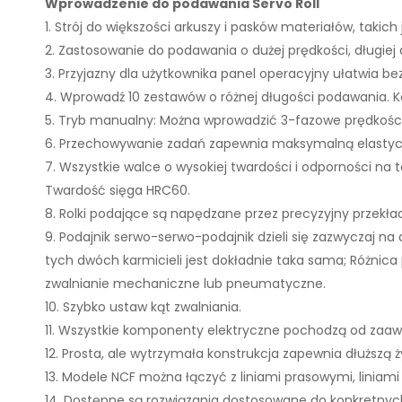
Wprowadzenie do podawania Servo Roll
1. Strój do większości arkuszy i pasków materiałów, takich
2. Zastosowanie do podawania o dużej prędkości, długi
3. Przyjazny dla użytkownika panel operacyjny ułatwia
4. Wprowadź 10 zestawów o różnej długości podawania. K
5. Tryb manualny: Można wprowadzić 3-fazowe prędkości
6. Przechowywanie zadań zapewnia maksymalną elastycz
7. Wszystkie walce o wysokiej twardości i odporności n
Twardość sięga HRC60.
8. Rolki podające są napędzane przez precyzyjny przekład
9. Podajnik serwo-serwo-podajnik dzieli się zazwyczaj 
tych dwóch karmicieli jest dokładnie taka sama; Różnica
zwalnianie mechaniczne lub pneumatyczne.
10. Szybko ustaw kąt zwalniania.
11. Wszystkie komponenty elektryczne pochodzą od zaawan
12. Prosta, ale wytrzymała konstrukcja zapewnia dłuższą
13. Modele NCF można łączyć z liniami prasowymi, linia
14. Dostępne są rozwiązania dostosowane do konkretnyc