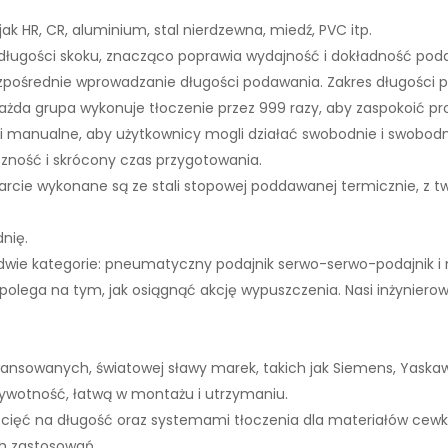
 jak HR, CR, aluminium, stal nierdzewna, miedź, PVC itp.
ej długości skoku, znacząco poprawia wydajność i dokładność p
 bezpośrednie wprowadzanie długości podawania. Zakres długośc
ażda grupa wykonuje tłoczenie przez 999 razy, aby zaspokoić pr
 manualne, aby użytkownicy mogli działać swobodnie i swobodn
ność i skrócony czas przygotowania.
a tarcie wykonane są ze stali stopowej poddawanej termicznie, 
nię.
na dwie kategorie: pneumatyczny podajnik serwo-serwo-podajnik
 polega na tym, jak osiągnąć akcję wypuszczenia. Nasi inżyniero
sowanych, światowej sławy marek, takich jak Siemens, Yaskawa, M
 żywotność, łatwą w montażu i utrzymaniu.
mi cięć na długość oraz systemami tłoczenia dla materiałów ce
h zastosowań.