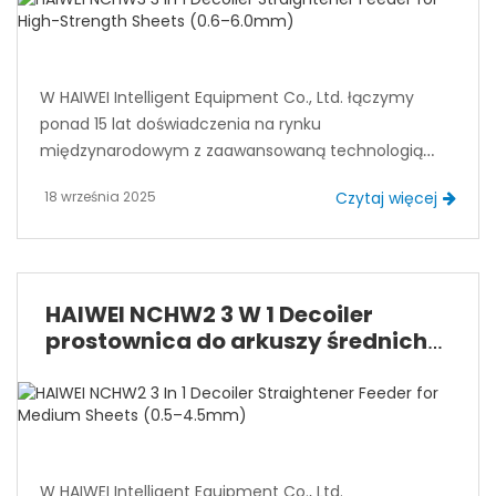
W HAIWEI Intelligent Equipment Co., Ltd. łączymy
ponad 15 lat doświadczenia na rynku
międzynarodowym z zaawansowaną technologią
automatyzacji, dostarczając wysokiej jakości
18 września 2025
Czytaj więcej
rozwiązania do obróbki cewek metalowych. Nasz
system zarządzania certyfikowany przez ISO
(ISO9001, ISO14001, ISO50001) zapewnia niezawodną i
spójną wydajność dla klientów na całym świecie.
HAIWEI NCHW2 3 W 1 Decoiler
prostownica do arkuszy średnich
(0,5–4,5mm)
W HAIWEI Intelligent Equipment Co., Ltd.