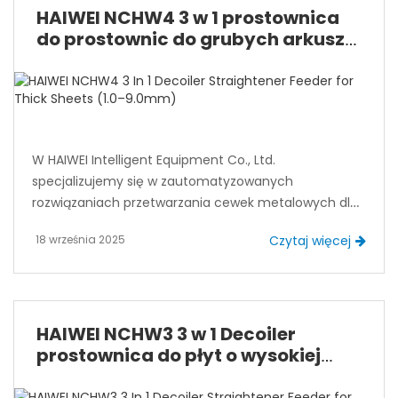
współpracowaliśmy z globalnymi producentami, aby
HAIWEI NCHW4 3 w 1 prostownica
zapewnić, że nasze karmiciele spełniają
do prostownic do grubych arkuszy
rygorystyczne standardy nowoczesnych środowisk
(1,0–9,0mm)
produkcyjnych.
W HAIWEI Intelligent Equipment Co., Ltd.
specjalizujemy się w zautomatyzowanych
rozwiązaniach przetwarzania cewek metalowych dla
różnych branż, w tym motoryzacji, sprzętu AGD,
18 września 2025
Czytaj więcej
elektroniki i produkcji sprzętu. Dysponując ponad 15-
letnim międzynarodowym doświadczeniem,
certyfikatami ISO (ISO9001, ISO14001, ISO50001) oraz
globalną bazą klientów, HAIWEI zobowiązuje się do
dostarczania wysokiej jakości, niezawodnego i
HAIWEI NCHW3 3 w 1 Decoiler
precyzyjnego sprzętu automatykacyjnego.
prostownica do płyt o wysokiej
wytrzymałości (0,6–6,0 mm)