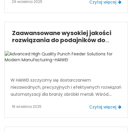
29 września 2025
Czytaj więcej
wymagającym potrzebom przemysłu
motoryzacyjnego.
Zaawansowane wysokiej jakości
rozwiązania do podajników do
ponczu dla nowoczesnej produkcji
– HAIWEI
W HAIWEI szczycimy się dostarczaniem
niezawodnych, precyzyjnych i efektywnych rozwiązań
automatyzacji dla branży obróbki metali. Wśród
naszych produktów nasz wysokiej jakości podajnik do
18 września 2025
Czytaj więcej
wykraczowań wyróżnia się jako fundament
efektywnej produkcji blachy, zwłaszcza w branżach
wymagających wysokiej precyzji i dużej
przepustowości. Na przestrzeni lat ściśle