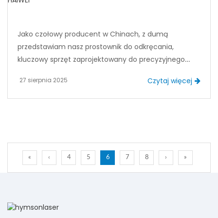
Jako czołowy producent w Chinach, z dumą
przedstawiam nasz prostownik do odkręcania,
kluczowy sprzęt zaprojektowany do precyzyjnego
przetwarzania metalowych cewek. W HAIWEI
27 sierpnia 2025
Czytaj więcej
specjalizujemy się w badaniach, rozwoju i produkcji
zaawansowanych rozwiązań automatyki do obsługi
cewek metalowych, a nasza prostownica do
decoilerów odgrywa kluczową rolę w optymalizacji
wydajności i utrzymaniu wysokiej jakości materiałów.
«
‹
4
5
6
7
8
›
»