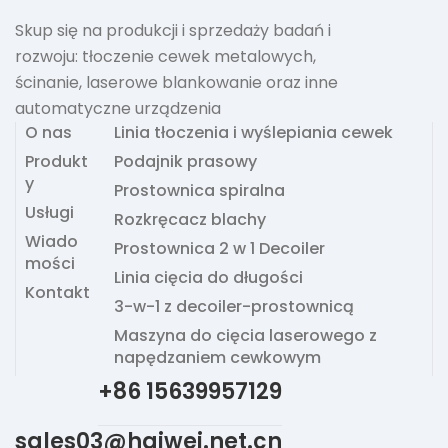
Skup się na produkcji i sprzedaży badań i
rozwoju: tłoczenie cewek metalowych,
ścinanie, laserowe blankowanie oraz inne
automatyczne urządzenia
O nas
Linia tłoczenia i wyślepiania cewek
Produkt
Podajnik prasowy
y
Prostownica spiralna
Usługi
Rozkręcacz blachy
Wiado
Prostownica 2 w 1 Decoiler
mości
Linia cięcia do długości
Kontakt
3-w-1 z decoiler-prostownicą
Maszyna do cięcia laserowego z
napędzaniem cewkowym
+86 15639957129
sales03@haiwei.net.cn