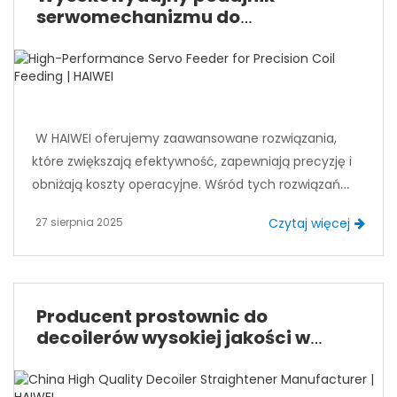
osiągnąć wyższą wydajność, niższe koszty i stałą
serwomechanizmu do
jakość produktu.
precyzyjnego podawania cewek |
HAIWEI
W HAIWEI oferujemy zaawansowane rozwiązania,
które zwiększają efektywność, zapewniają precyzję i
obniżają koszty operacyjne. Wśród tych rozwiązań
serwomechanizm odgrywa kluczową rolę,
27 sierpnia 2025
Czytaj więcej
umożliwiając dokładne i konsekwentne podawanie
metalowych cewek do urządzeń położonych w
dalszej części strumienia, takich jak prasy tłoczące,
systemy cięcia laserowego czy linie ścinające.
Producent prostownic do
decoilerów wysokiej jakości w
Chinach | HAIWEI