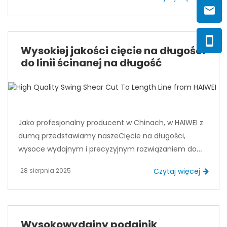
motoryzacja, sprzęt AGD, elektronika oraz produkcja
sprzętu. Nasz zespół ma ponad 15 lat doświadczenia
na rynku międzynarodowym i jesteśmy dumni, że
możemy dostarczać klientom precyzyjny sprzęt do
automatycznych linii do wybielania metalowych
Wysokiej jakości cięcie na długości
cewek.
do linii ścinanej na długość
Jako profesjonalny producent w Chinach, w HAIWEI z
dumą przedstawiamy nasze
Cięcie na długości
,
wysoce wydajnym i precyzyjnym rozwiązaniem do
przetwarzania metalowych cewek na materiały
28 sierpnia 2025
Czytaj więcej
blachowe. Ta zaawansowana linia produkcyjna
integruje rozwijanie, prostowanie, podawanie, ścinanie
i układanie w układ w płynny, zautomatyzowany
proces. Dzięki temu sprzętowi producenci mogą
Wysokowydajny podajnik