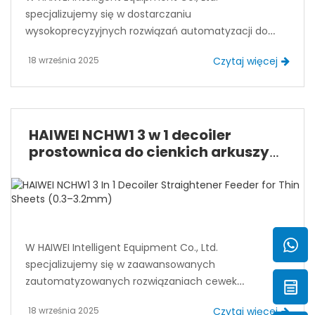
specjalizujemy się w dostarczaniu
wysokoprecyzyjnych rozwiązań automatyzacji do
przetwarzania cewek metalowych. Dysponując
18 września 2025
Czytaj więcej
ponad 15-letnim międzynarodowym doświadczeniem
i systemami zarządzania certyfikowanymi ISO
(ISO9001, ISO14001, ISO50001), dostarczaliśmy
automatyczne urządzenia do wybielania cewek
metalowych czołowym producentom, w tym BYD,
HAIWEI NCHW1 3 w 1 decoiler
Tesla, Foxconn, Haier i Gree.
prostownica do cienkich arkuszy
(0,3–3,2mm)
W HAIWEI Intelligent Equipment Co., Ltd.
specjalizujemy się w zaawansowanych
zautomatyzowanych rozwiązaniach cewek
metalowych, obsługując branże takie jak
18 września 2025
Czytaj więcej