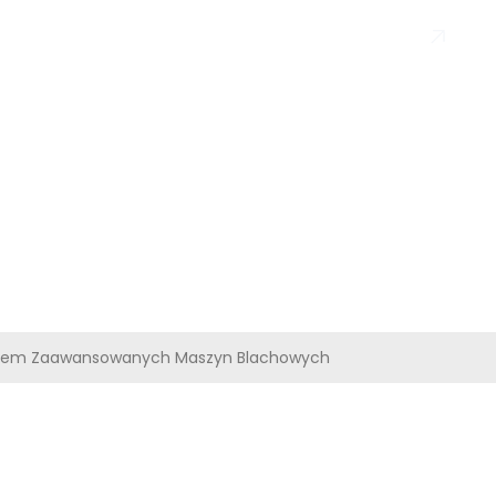
en
Prześlij
MI
taniem Zaawansowanych Maszyn Blachowych