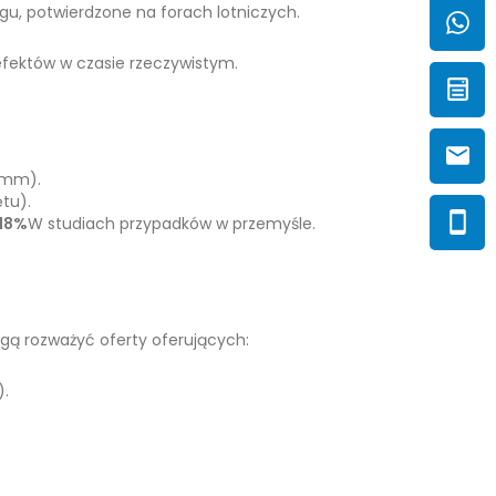
zgu, potwierdzone na forach lotniczych.
efektów w czasie rzeczywistym.
0 mm).
tu).
18%
W studiach przypadków w przemyśle.
gą rozważyć oferty oferujących:
).