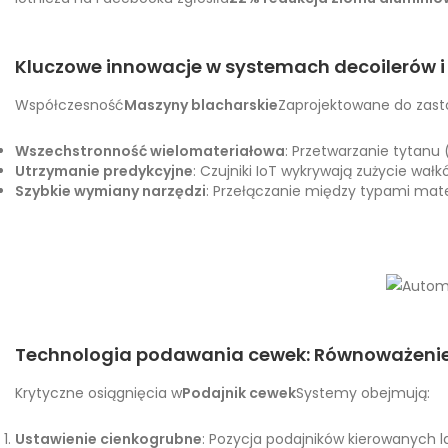
Kluczowe innowacje w systemach decoilerów
Współczesność
Maszyny blacharskie
Zaprojektowane do zasto
Wszechstronność wielomateriałowa
: Przetwarzanie tytanu
Utrzymanie predykcyjne
: Czujniki IoT wykrywają zużycie wał
Szybkie wymiany narzędzi
: Przełączanie między typami mat
Technologia podawania cewek: Równoważenie 
Krytyczne osiągnięcia w
Podajnik cewek
Systemy obejmują:
Ustawienie cienkogrubne
: Pozycja podajników kierowanych 