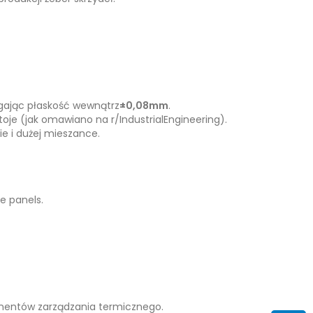
ągając płaskość wewnątrz
±0,08mm
.
oje (jak omawiano na r/IndustrialEngineering).
e i dużej mieszance.
nentów zarządzania termicznego.