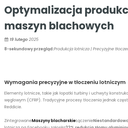
Optymalizacja produkc
maszyn blachowych
19 lutego
2025
8-sekundowy przegląd:
Produkcja lotnicza | Precyzyjne tłoc
Wymagania precyzyjne w tłoczeniu lotniczym
Elementy lotnicze, takie jak łopatki turbiny i uchwyty konstruk
węglowym (CFRP). Tradycyjne procesy tłoczenia jednak częs
Reddicie.
Zintegrowane
Maszyny blacharskie
Łączenie
Niestandardowa
lotnicza na Facebooku zgłosiła
22% redukcja złomu alumini