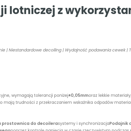
ji lotniczej z wykorzy
zenie | Niestandardowe decoiling | Wydajność podawania cewek |
cyjne, wymagają tolerancji poniżej
±0,05mm
oraz lekkie materiał
to mają trudności z przekraczaniem wskaźnika odpadów materi
 prostownica do decoilera
systemy i synchronizacja
Podajnik 
owego
poprzez kontrolę napięcia w czasie rzeczywistym podczas p