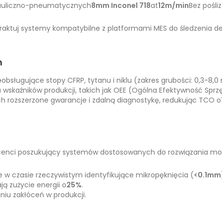
auliczno-pneumatycznych
8mm Inconel 718
at
12m/min
Bez pośli
traktuj systemy kompatybilne z platformami MES do śledzenia d
h
e
obsługujące stopy CFRP, tytanu i niklu (zakres grubości: 0,3-8,
 wskaźników produkcji, takich jak OEE (Ogólna Efektywność Sprzę
ch rozszerzone gwarancje i zdalną diagnostykę, redukując TCO o
ducenci poszukujący systemów dostosowanych do rozwiązania mo
e w czasie rzeczywistym identyfikujące mikropęknięcia (
<0.1mm
ą zużycie energii o
25%
.
iu zakłóceń w produkcji.