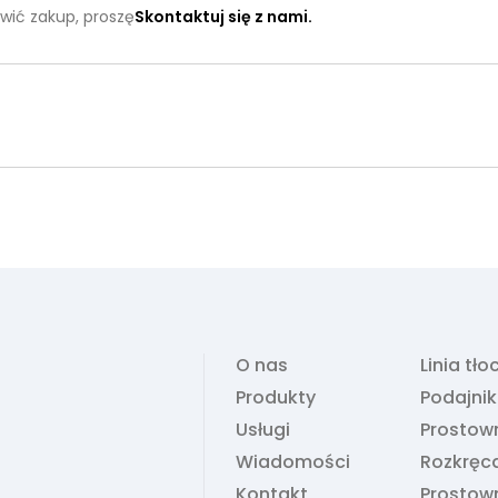
wić zakup, proszę
Skontaktuj się z nami.
O nas
Linia tł
Produkty
Podajni
Usługi
Prostown
Wiadomości
Rozkręc
Kontakt
Prostown