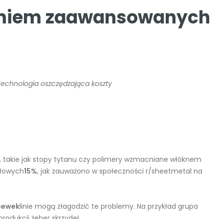
staniem zaawansowanych
 Technologia oszczędzająca koszty
y, takie jak stopy tytanu czy polimery wzmacniane włóknem
ałowych
15%
, jak zauważono w społeczności r/sheetmetal na
cewek
linie mogą złagodzić te problemy. Na przykład grupa
rodukcji żeber skrzydeł.