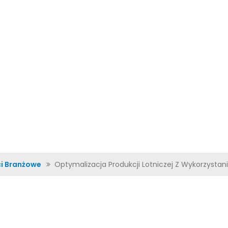
KTY
FILMY
ROZWIĄZANIA
WIADOMOŚCI
SKONTAKTUJ SIĘ Z NA
i Branżowe
Optymalizacja Produkcji Lotniczej Z Wykorzys