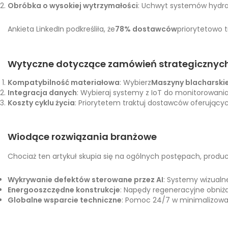
Obróbka o wysokiej wytrzymałości
: Uchwyt systemów hydr
Ankieta LinkedIn podkreśliła, że
78% dostawców
priorytetowo 
Wytyczne dotyczące zamówień strategicznyc
Kompatybilność materiałowa
: Wybierz
Maszyny blacharski
Integracja danych
: Wybieraj systemy z IoT do monitorowania
Koszty cyklu życia
: Priorytetem traktuj dostawców oferujący
Wiodące rozwiązania branżowe
Chociaż ten artykuł skupia się na ogólnych postępach, pro
Wykrywanie defektów sterowane przez AI
: Systemy wizualn
Energooszczędne konstrukcje
: Napędy regeneracyjne obniżaj
Globalne wsparcie techniczne
: Pomoc 24/7 w minimalizowan