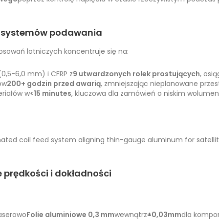
 i systemów podawania
sowań lotniczych koncentruje się na:
 (0,5-6,0 mm) i CFRP z
9 utwardzonych rolek prostujących
, osi
ków
200+ godzin przed awarią
, zmniejszając nieplanowane przest
eriałów w
<15 minutes
, kluczowa dla zamówień o niskim wolumeni
prędkości i dokładności
laserowo
Folie aluminiowe 0,3 mm
wewnątrz
±0,03mm
dla kompo