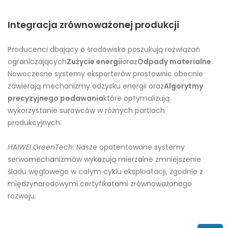
Integracja zrównoważonej produkcji
Producenci dbający o środowisko poszukują rozwiązań
ograniczających
Zużycie energii
oraz
Odpady materialne
.
Nowoczesne systemy eksporterów prostownic obecnie
zawierają mechanizmy odzysku energii oraz
Algorytmy
precyzyjnego podawania
które optymalizują
wykorzystanie surowców w różnych partiach
produkcyjnych.
HAIWEI GreenTech
: Nasze opatentowane systemy
serwomechanizmów wykazują mierzalne zmniejszenie
śladu węglowego w całym cyklu eksploatacji, zgodnie z
międzynarodowymi certyfikatami zrównoważonego
rozwoju.