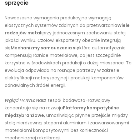
sprzęcie
Nowoczesne wymagania produkcyjne wymagają
elastycznych systemów zdolnych do przetwarzania
Wiele
rodzajów metali
przy jednoczesnym zachowaniu stałej
jakości wyniku. Czołowi eksporterzy obecnie integrują
się
Mechanizmy samouczenia się
które automatycznie
kompensują różnice materiałowe, co jest szczególnie
korzystne w środowiskach produkcji o dużej mieszance. Ta
ewolucja odpowiada na rosnące potrzeby w zakresie
elektryfikacji motoryzacyjnej i produkcji komponentów
odnawialnych źródeł energii.
Wgląd HAIWEI
: Nasz zespół badawczo-rozwojowy
koncentruje się na rozwoju
Platformy kompatybilne
międzybranżowe
, umożliwiając płynne przejście między
stalą nierdzewną, stopami aluminium i zaawansowanymi
materiałami kompozytowymi bez konieczności
mechanicznej rekalibracji.