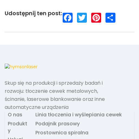
Udostępnij ten post:
F
T
P
S
a
w
i
h
c
i
n
a
e
t
t
r
b
t
e
e
o
e
r
o
r
e
k
s
t
Skup się na produkcji i sprzedaży badań i
rozwoju: tłoczenie cewek metalowych,
ścinanie, laserowe blankowanie oraz inne
automatyczne urządzenia
O nas
Linia tłoczenia i wyślepiania cewek
Produkt
Podajnik prasowy
y
Prostownica spiralna