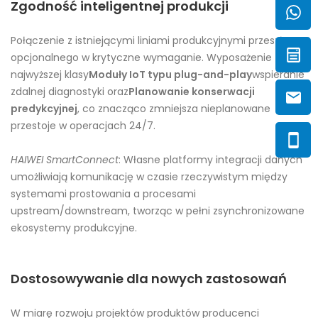
Zgodność inteligentnej produkcji
Połączenie z istniejącymi liniami produkcyjnymi przeszło z
opcjonalnego w krytyczne wymaganie. Wyposażenie
najwyższej klasy
Moduły IoT typu plug-and-play
wspieranie
zdalnej diagnostyki oraz
Planowanie konserwacji
predykcyjnej
, co znacząco zmniejsza nieplanowane
przestoje w operacjach 24/7.
HAIWEI SmartConnect
: Własne platformy integracji danych
umożliwiają komunikację w czasie rzeczywistym między
systemami prostowania a procesami
upstream/downstream, tworząc w pełni zsynchronizowane
ekosystemy produkcyjne.
Dostosowywanie dla nowych zastosowań
W miarę rozwoju projektów produktów producenci